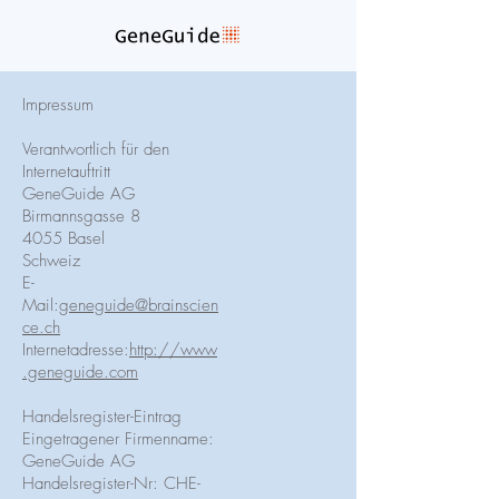
Impressum
Verantwortlich für den
Internetauftritt
GeneGuide AG
Birmannsgasse 8
4055 Basel
Schweiz
E-
Mail:
geneguide@brainscien
ce.ch
Internetadresse:
http://www
.geneguide.com
Handelsregister-Eintrag
Eingetragener Firmenname:
GeneGuide AG
Handelsregister-Nr: CHE-