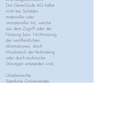
Die GeneGuide AG haftet
nicht bei Schäden
materieller oder
immaterieller Art, welche
aus dem Zugriff oder der
Nutzung bzw. Nichtnutzung
der veröffentlichten
Informationen, durch
Missbrauch der Verbindung
oder durch technische
Störungen entstanden sind.
Urheberrechte
Sämtliche Online-Inhalte
(Dokumente, Fotos, Videos,
Webseiten und deren Teile)
auf der Website der
GeneGuide AG sind
urheberrechtlich geschützt.
Jegliche Vervielfältigung,
Wiedergabe,
Weiterübertragung oder